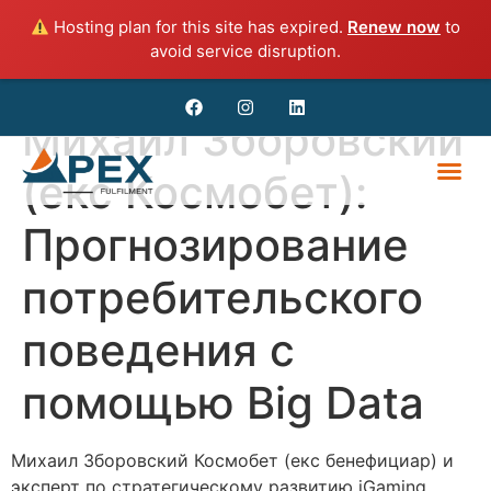
Hosting plan for this site has expired.
Renew now
to
avoid service disruption.
Михаил Зборовский
(екс Космобет):
Прогнозирование
потребительского
поведения с
помощью Big Data
Михаил Зборовский Космобет (екс бенефициар) и
эксперт по стратегическому развитию iGaming