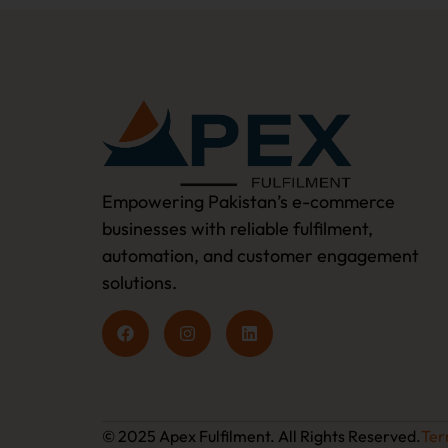
Empowering Pakistan’s e-commerce
businesses with reliable fulfilment,
automation, and customer engagement
solutions.
© 2025 Apex Fulfilment. All Rights Reserved.
Ter