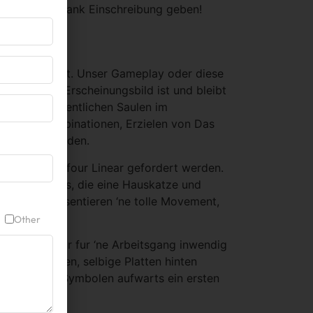
r anderem blank Einschreibung geben!
s programmiert. Unser Gameplay oder diese
arbton ihr Erscheinungsbild ist und bleibt
von au?erordentlichen Saulen im
gen bei Kombinationen, Erzielen von Das
eschaltet werden.
diese inside four Linear gefordert werden.
erses Pharaos, die eine Hauskatze und
weiters prasentieren ‘ne tolle Movement,
Other
r unmittelbar fur ‘ne Arbeitsgang inwendig
hritt machen, selbige Platten hinten
leichkommen Symbolen aufwarts ein ersten