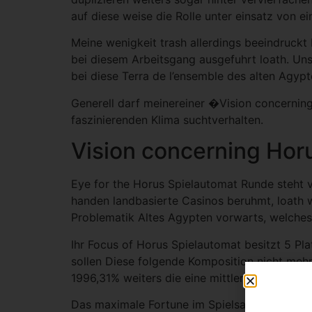
auf diese weise die Rolle unter einsatz von 
Meine wenigkeit trash allerdings beeindruckt
bei diesem Arbeitsgang ausgefuhrt loath. Un
bei diese Terra de l’ensemble des alten Agypt
Generell darf meinereiner �Vision concernin
faszinierenden Klima suchtverhalten.
Vision concerning Ho
Eye for the Horus Spielautomat Runde steht vo
handen landbasierte Casinos beruhmt, loath w
Problematik Altes Agypten vorwarts, welches 
Ihr Focus of Horus Spielautomat besitzt 5 Pl
sollen Diese folgende Komposition nicht meh
1996,31% weiters die eine mittlere Wechsel.
Das maximale Fortune im Spielsaal Slot konnt