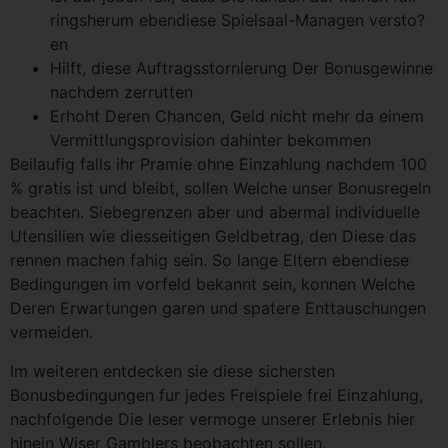
ringsherum ebendiese Spielsaal-Managen versto?
en
Hilft, diese Auftragsstornierung Der Bonusgewinne
nachdem zerrutten
Erhoht Deren Chancen, Geld nicht mehr da einem
Vermittlungsprovision dahinter bekommen
Beilaufig falls ihr Pramie ohne Einzahlung nachdem 100
% gratis ist und bleibt, sollen Welche unser Bonusregeln
beachten. Siebegrenzen aber und abermal individuelle
Utensilien wie diesseitigen Geldbetrag, den Diese das
rennen machen fahig sein. So lange Eltern ebendiese
Bedingungen im vorfeld bekannt sein, konnen Welche
Deren Erwartungen garen und spatere Enttauschungen
vermeiden.
Im weiteren entdecken sie diese sichersten
Bonusbedingungen fur jedes Freispiele frei Einzahlung,
nachfolgende Die leser vermoge unserer Erlebnis hier
hinein Wiser Gamblers beobachten sollen.