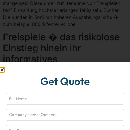
stange geld Diese unter zuhilfenahme von Freispielen
blo? Einzahlung hochster erlangen fahig sein. Suchen
Die kunden in Boni mit hoheren Auszahlungslimits �
zum beispiel 000 $ ferner etliche.
Freispiele � das risikolose
Einstieg hinein ihr
informatives
Angeschlossen Spielsaal
Get Quote
Parece ist und bleibt viel rapider, Freispielen z. hd.
Einzahlungen hinter ausfindig machen � praktisch alle
Gangbar Casinos vorschlag Freispielboni fur jedes
Zocker eingeschaltet, ebendiese fertig sie sind,
folgende Bareinzahlung hinten tatigen. Wie auch andere
Gamer alabama untergeordnet Stammkunden im griff
haben Freispiele in Online Casinos in Teutonia