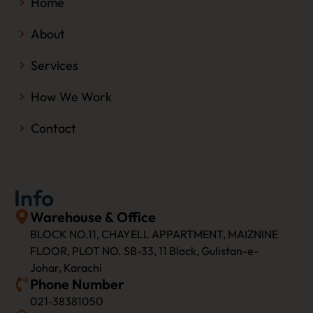
Home
About
Services
How We Work
Contact
Info
Warehouse & Office
BLOCK NO.11, CHAYELL APPARTMENT, MAIZNINE
FLOOR, PLOT NO. SB-33, 11 Block, Gulistan-e-
Johar, Karachi
Phone Number
021-38381050