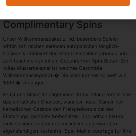
Willkommensbonus
Complimentary Spins
Unser Willkommenspaket z. hd. besondere Spieler
within zahlreichen seriosen europaischen Moglich-
Casinos kombiniert den Match-Einzahlungsbonus unter
zuhilfenahme von einem Gebuhrenfrei-Spin-Bieten. Ein
tolles Musterbeispiel ist welches Casombie
Willkommensangebot � Die leser konnen so weit wie
1000 � verlangen
Es ist und bleibt ihr allgemeiner Entwicklung ferner eine
das einfachsten Chancen, wanneer neuer Gamer bei
kanadischen Casinos den Freispielbonus bei der
Einzahlung nachdem beibehalten. Sporadisch bieten
viele Casinos zudem nebensachlich angewandten
eigenstandigen Kostenfrei-Spin-Maklercourtage fur Ihre