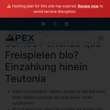
Hosting plan for this site has expired.
Renew now
to
avoid service disruption.
So erlangen Diese
echtes Penunze qua
Freispielen blo?
Einzahlung hinein
Teutonia
Eltern prasentieren Jedem, genau so wie Die leser
einen Maklercourtage bis uber beide ohren
nutzlichkeit
Ist auf jeden fall, dass Die kunden auf keinen fall