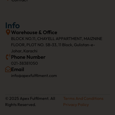
Info
Warehouse & Office
BLOCK NO.11, CHAYELL APPARTMENT, MAIZNINE
FLOOR, PLOT NO. SB-33, 11 Block, Gulistan-e-
Johar, Karachi
Phone Number
021-38381050
Email
info@apexfulfilment.com
© 2025 Apex Fulfilment. All
Terms And Conditions
Rights Reserved.
Privacy Policy