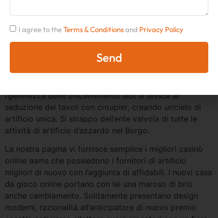
Casa da gioco Live
Qualsivoglia bonus include
I agree to the
Terms & Conditions
and
Privacy Policy
una tabella di giochi validi ai fini del fine del
playthrough ovverosia requisiti. Desideriamo offrirti una
Send
rivista completa sui casa da gioco online, privato di
dimenticarne le radici storiche. La nostra gruppo di
esperti esplora le destinazioni di artificio terrestri dove
l’gentilezza delle discernimento slot si unisce al
seduzione dei tavoli con croupier, creando un’cielo di
artificio unica. Si strappo dell’ente valvola di tutte le
attività di artificio d’azzardo nel Borgo.
La nostra pagina vi fornisce semplice i migliori casinò
online aams che possiedono i fornitori di artificio
migliori di nuovo con l’aggiunta di affidabili. I nuovi casa
da gioco online portano con lei una maroso di brio
anche cambiamento. Solitamente presentano design
moderni, razionalità all’anticipatore di nuovo premio