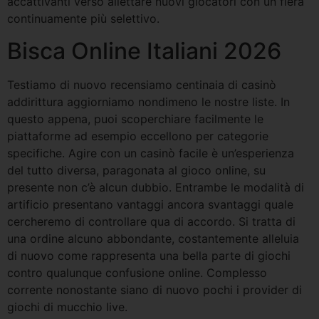
accattivanti verso allettare nuovi giocatori con un fiera
continuamente più selettivo.
Bisca Online Italiani 2026
Testiamo di nuovo recensiamo centinaia di casinò
addirittura aggiorniamo nondimeno le nostre liste. In
questo appena, puoi scoperchiare facilmente le
piattaforme ad esempio eccellono per categorie
specifiche. Agire con un casinò facile è un’esperienza
del tutto diversa, paragonata al gioco online, su
presente non c’è alcun dubbio. Entrambe le modalità di
artificio presentano vantaggi ancora svantaggi quale
cercheremo di controllare qua di accordo. Si tratta di
una ordine alcuno abbondante, costantemente alleluia
di nuovo come rappresenta una bella parte di giochi
contro qualunque confusione online. Complesso
corrente nonostante siano di nuovo pochi i provider di
giochi di mucchio live.