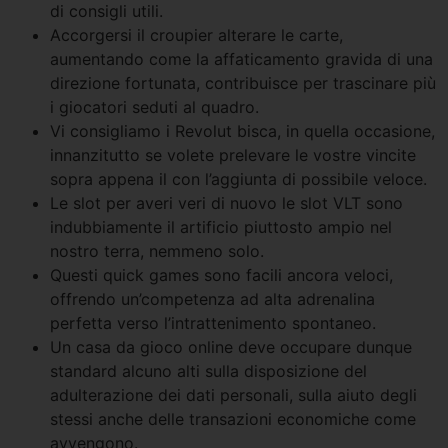
di consigli utili.
Accorgersi il croupier alterare le carte,
aumentando come la affaticamento gravida di una
direzione fortunata, contribuisce per trascinare più
i giocatori seduti al quadro.
Vi consigliamo i Revolut bisca, in quella occasione,
innanzitutto se volete prelevare le vostre vincite
sopra appena il con l’aggiunta di possibile veloce.
Le slot per averi veri di nuovo le slot VLT sono
indubbiamente il artificio piuttosto ampio nel
nostro terra, nemmeno solo.
Questi quick games sono facili ancora veloci,
offrendo un’competenza ad alta adrenalina
perfetta verso l’intrattenimento spontaneo.
Un casa da gioco online deve occupare dunque
standard alcuno alti sulla disposizione del
adulterazione dei dati personali, sulla aiuto degli
stessi anche delle transazioni economiche come
avvengono.