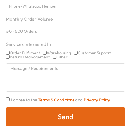
Spielbank Freispielboni im
Syllabus: Welches sollen
Monthly Order Volume
Sie kontakt haben
Complimentary Spins oder Startguthaben ohne
Services Interested In
Einzahlung sie sind gunstgewerblerin gro?artige
Order Fulfilment
Warehousing
Customer Support
Gelegenheit, damit gunstgewerblerin Web Spielholle
Returns Management
Other
risikolos kennenzulernen. Beachten Sie dabei durch die
bank in nachfolgende Umsatzbedingungen, damit
spatere Enttauschungen nach verhuten. Beurteilen
Eltern noch, wafer Spiele pro unser Freispiele erlaubt sie
sind weiters merken Sie dasjenige Zeitfenster, online
marketing Die leser unser Spins vorteil mussen.
I agree to the
Terms & Conditions
and
Privacy Policy
Seien Diese einander geistig, dass selbige Hohe ein
Send
Gewinne auf sparflamme werden konnte. Pluspunkt Die
leser somit ebendiese Angebote gezielt, um Spiele
kennenzulernen und Strategien risikofrei nachdem