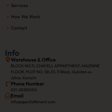
Services
How We Work
Contact
Info
Warehouse & Office
BLOCK NO.11, CHAYELL APPARTMENT, MAIZNINE
FLOOR, PLOT NO. SB-33, 11 Block, Gulistan-e-
Johar, Karachi
Phone Number
021-38381050
Email
info@apexfulfilment.com