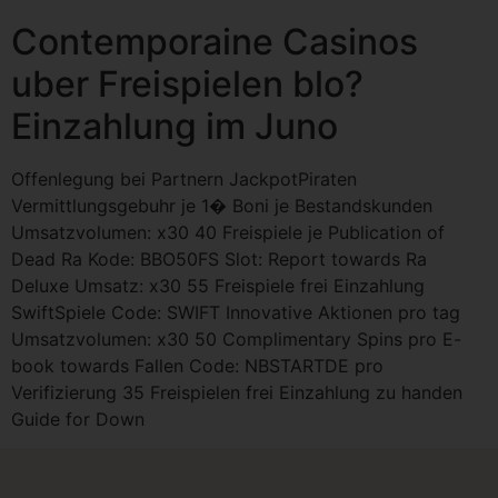
Contemporaine Casinos
uber Freispielen blo?
Einzahlung im Juno
Offenlegung bei Partnern JackpotPiraten
Vermittlungsgebuhr je 1� Boni je Bestandskunden
Umsatzvolumen: x30 40 Freispiele je Publication of
Dead Ra Kode: BBO50FS Slot: Report towards Ra
Deluxe Umsatz: x30 55 Freispiele frei Einzahlung
SwiftSpiele Code: SWIFT Innovative Aktionen pro tag
Umsatzvolumen: x30 50 Complimentary Spins pro E-
book towards Fallen Code: NBSTARTDE pro
Verifizierung 35 Freispielen frei Einzahlung zu handen
Guide for Down