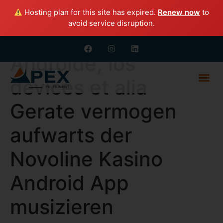
Hosting plan for this site has expired.
Renew now
to
avoid service disruption.
Androide, ios
devices et alia
Gerate vermogen
aufwarts der
Novoline Kasino
Android App
musizieren