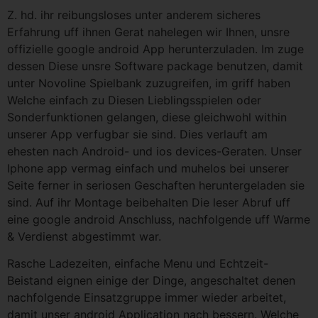
Z. hd. ihr reibungsloses unter anderem sicheres
Erfahrung uff ihnen Gerat nahelegen wir Ihnen, unsre
offizielle google android App herunterzuladen. Im zuge
dessen Diese unsre Software package benutzen, damit
unter Novoline Spielbank zuzugreifen, im griff haben
Welche einfach zu Diesen Lieblingsspielen oder
Sonderfunktionen gelangen, diese gleichwohl within
unserer App verfugbar sie sind. Dies verlauft am
ehesten nach Android- und ios devices-Geraten. Unser
Iphone app vermag einfach und muhelos bei unserer
Seite ferner in seriosen Geschaften heruntergeladen sie
sind. Auf ihr Montage beibehalten Die leser Abruf uff
eine google android Anschluss, nachfolgende uff Warme
& Verdienst abgestimmt war.
Rasche Ladezeiten, einfache Menu und Echtzeit-
Beistand eignen einige der Dinge, angeschaltet denen
nachfolgende Einsatzgruppe immer wieder arbeitet,
damit unser android Application nach bessern. Welche