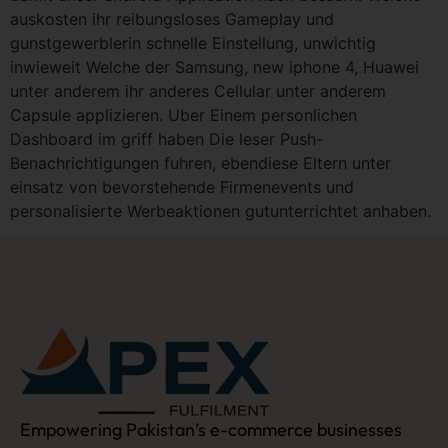
auskosten ihr reibungsloses Gameplay und
gunstgewerblerin schnelle Einstellung, unwichtig
inwieweit Welche der Samsung, new iphone 4, Huawei
unter anderem ihr anderes Cellular unter anderem
Capsule applizieren. Uber Einem personlichen
Dashboard im griff haben Die leser Push-
Benachrichtigungen fuhren, ebendiese Eltern unter
einsatz von bevorstehende Firmenevents und
personalisierte Werbeaktionen gutunterrichtet anhaben.
Empowering Pakistan’s e-commerce businesses