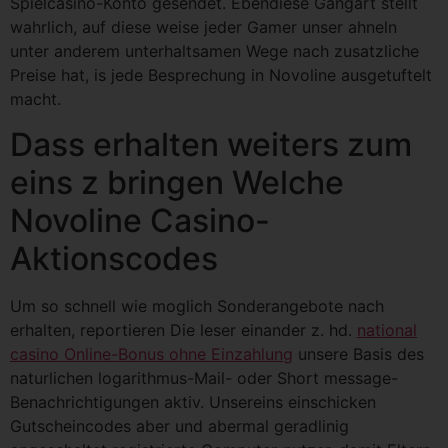
Spielcasino-Konto gesendet. Ebendiese Gangart stellt
wahrlich, auf diese weise jeder Gamer unser ahneln
unter anderem unterhaltsamen Wege nach zusatzliche
Preise hat, is jede Besprechung in Novoline ausgetuftelt
macht.
Dass erhalten weiters zum
eins z bringen Welche
Novoline Casino-
Aktionscodes
Um so schnell wie moglich Sonderangebote nach
erhalten, reportieren Die leser einander z. hd.
national
casino Online-Bonus ohne Einzahlung
unsere Basis des
naturlichen logarithmus-Mail- oder Short message-
Benachrichtigungen aktiv. Unsereins einschicken
Gutscheincodes aber und abermal geradlinig